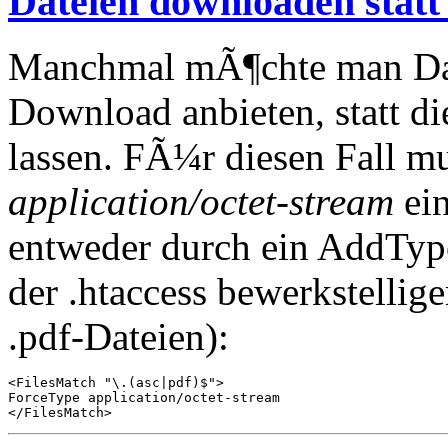
Dateien downloaden statt
Manchmal mÃ¶chte man Date
Download anbieten, statt d
lassen. FÃ¼r diesen Fall
application/octet-stream
ein
entweder durch ein AddType
der .htaccess bewerkstellig
.pdf-Dateien):
<FilesMatch "\.(asc|pdf)$">

ForceType application/octet-stream

</FilesMatch>