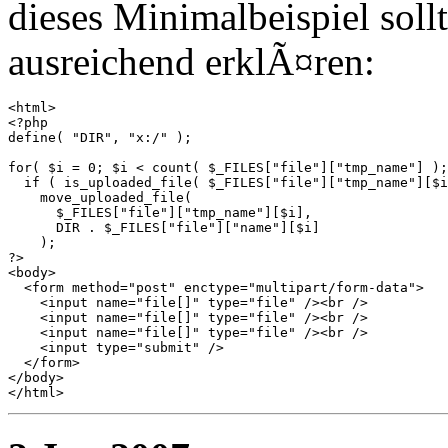
dieses Minimalbeispiel soll
ausreichend erklÃ¤ren:
<html>

<?php

define( "DIR", "x:/" );

for( $i = 0; $i < count( $_FILES["file"]["tmp_name"] );
  if ( is_uploaded_file( $_FILES["file"]["tmp_name"][$i
    move_uploaded_file( 

      $_FILES["file"]["tmp_name"][$i],

      DIR . $_FILES["file"]["name"][$i] 

    );

?>

<body>

  <form method="post" enctype="multipart/form-data">

    <input name="file[]" type="file" /><br />

    <input name="file[]" type="file" /><br />

    <input name="file[]" type="file" /><br />

    <input type="submit" />

  </form>

</body>
