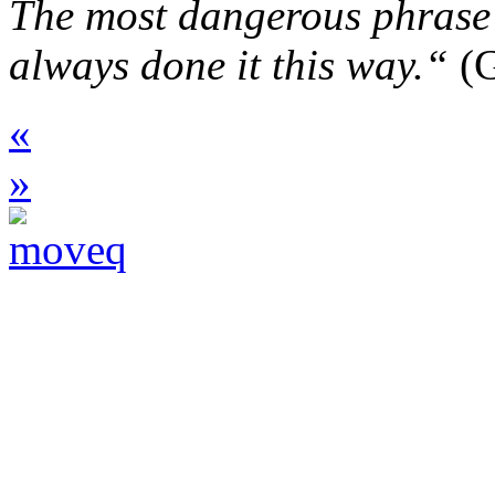
The most dangerous phrase 
always done it this way.“
(G
«
»